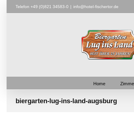
Zum
Telefon +49 (0)821 34583-0
|
info@hotel-fischertor.de
Inhalt
springen
Home
Zimme
biergarten-lug-ins-land-augsburg